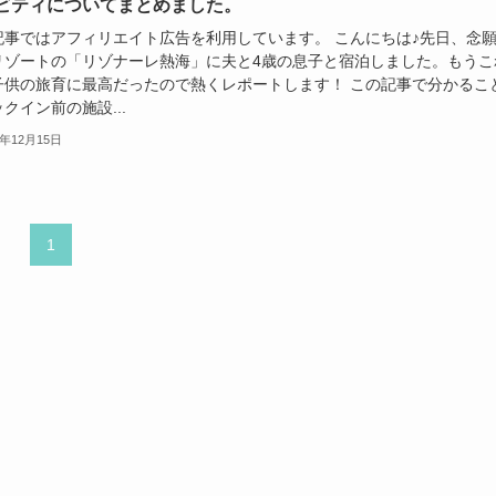
ビティについてまとめました。
記事ではアフィリエイト広告を利用しています。 こんにちは♪先日、念
リゾートの「リゾナーレ熱海」に夫と4歳の息子と宿泊しました。もうこ
子供の旅育に最高だったので熱くレポートします！ この記事で分かるこ
クイン前の施設...
2年12月15日
1