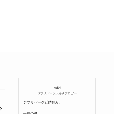
miki
ジブリパーク大好きブロガー
ジブリパーク近隣住み。
ク
一児の母。