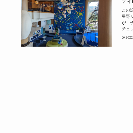
ティ
この
星野
が、
チェッ
202