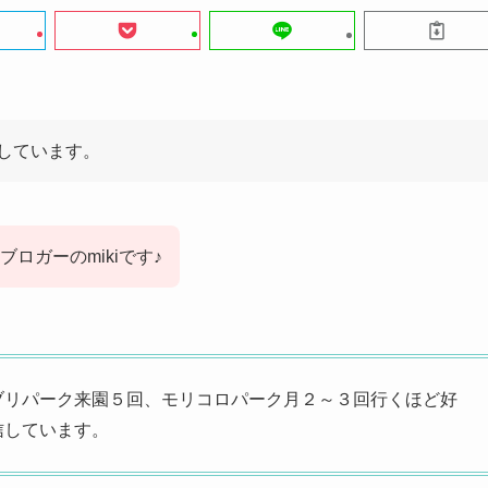
しています。
ロガーのmikiです♪
ブリパーク来園５回、モリコロパーク月２～３回行くほど好
信しています。