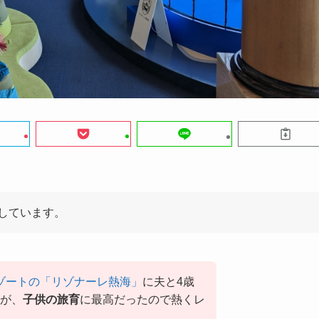
しています。
ゾートの「リゾナーレ熱海」
に夫と4歳
が、
子供の旅育
に最高だったので熱くレ