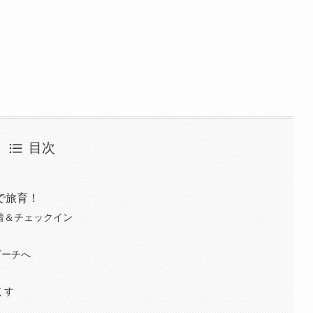
目次
で旅育！
着＆チェックイン
ノビーチへ
くす