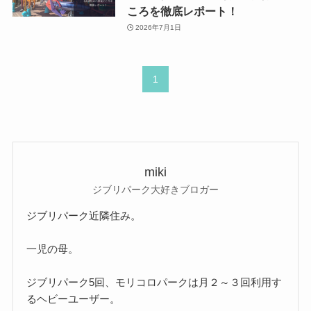
ころを徹底レポート！
2026年7月1日
1
miki
ジブリパーク大好きブロガー
ジブリパーク近隣住み。
一児の母。
ジブリパーク5回、モリコロパークは月２～３回利用す
るヘビーユーザー。