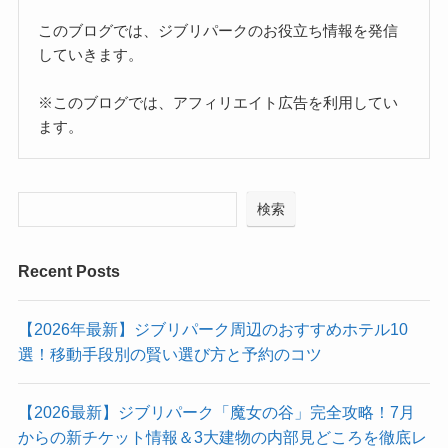
このブログでは、ジブリパークのお役立ち情報を発信
していきます。
※このブログでは、アフィリエイト広告を利用してい
ます。
検索
Recent Posts
【2026年最新】ジブリパーク周辺のおすすめホテル10
選！移動手段別の賢い選び方と予約のコツ
【2026最新】ジブリパーク「魔女の谷」完全攻略！7月
からの新チケット情報＆3大建物の内部見どころを徹底レ